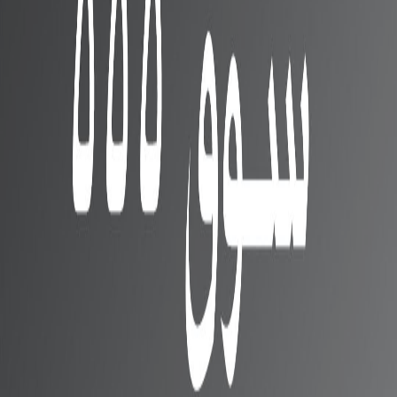
قد يعجبك ايضا
تسريبات توضح تصميم سماعة
Realme Buds Q2s المرتقبة
شركة Realme تؤكد موعد
الإعلان عن هاتف Realme V25
في 3 من مارس