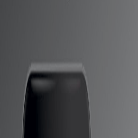
مواصفات الهاتف Nubia Z40 Pro
وقد شاركت شركة nubia إعلانًا تشويقيًا على منصة Weibo
مؤخرًا ، مؤكدة أن هاتف Z40 Pro سيتم إطلاقه قريبًا بواجهة
MyOS 12.
ويستعرض الإعلان التشويقي الميزات المقدمة للهاتف ، والتي
تشمل محرك Lingxi Motion ، والصفحة الرئيسية التي تدعم
التخصيص ، وشاشة القفل الجديدة ، وحماية الخصوصية.