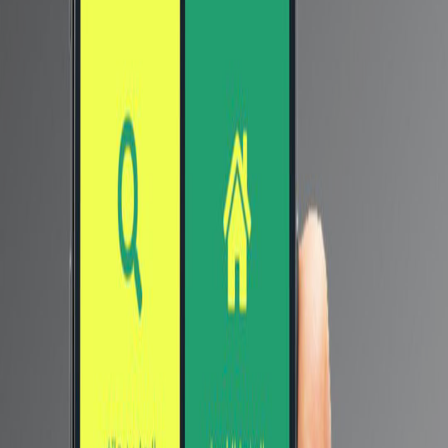
بتجربة جديدة في عرض ملء الشاشة ، من ناحية أخرى ، سيتم
إطلاق هاتف nubia Z40 Pro في 25 فبراير بمعالج Snapdragon
8 Gen 1 ، وعدسات تدعم الطول البؤري 35 ملم.