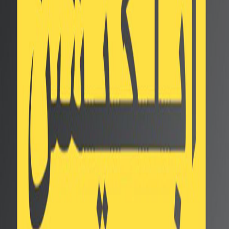
الهاتف Nubia Z40 Pro يأتي كأول
إصدار بواجهة MyOS 12
Twitter
Facebook
Whatsapp
سوق 555 علي الاندرويد
أكدت شركة nubia عبر إعلان تشويقي حديث ، أن هاتف nubia
Z40 Pro سيكون أول إصدار يتم إطلاقه بواجهة MyOS 12،
تعتمد واجهة MyOS 12 الجديدة من Nubia على نظام التشغيل
Android 12 ، حيث تقدم الشركة في هذا الإصدار عددًا من
الميزات الجديدة مع تحديث لمعايير الأمان والحماية وبعض
الرسوم المتحركة.