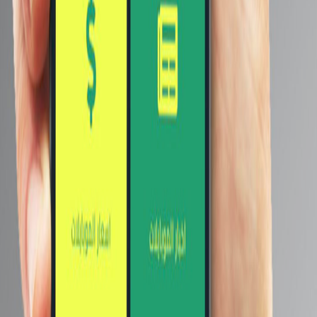
أشهر ماركات الموبايلات
سامسونج
أبل
شاومي
اوبو
هواوي
ريلمي
هونر
انفينيكس