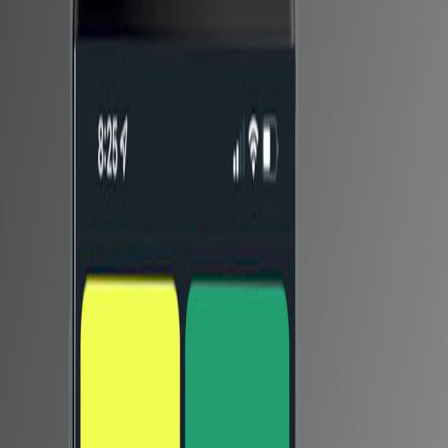
بينما يظهر إعلان تشويقي آخر أن واجهة MyOS 12 ستأتي