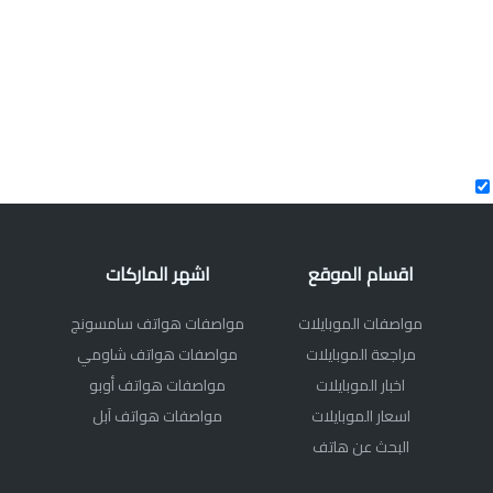
اقسام الموقع
اشهر الماركات
مواصفات الموبايلات
مواصفات هواتف سامسونج
مراجعة الموبايلات
مواصفات هواتف شاومي
اخبار الموبايلات
مواصفات هواتف أوبو
اسعار الموبايلات
مواصفات هواتف آبل
البحث عن هاتف