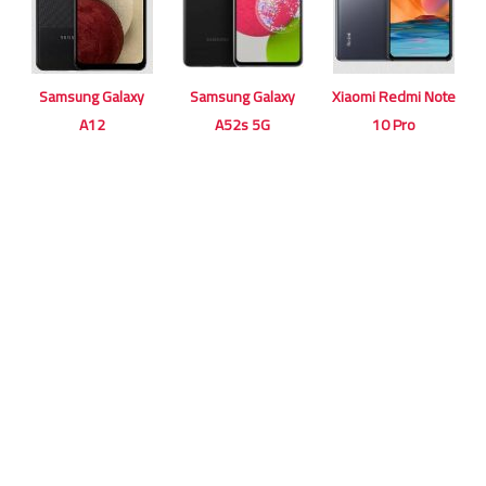
Samsung Galaxy
Samsung Galaxy
Xiaomi Redmi Note
A12
A52s 5G
10 Pro