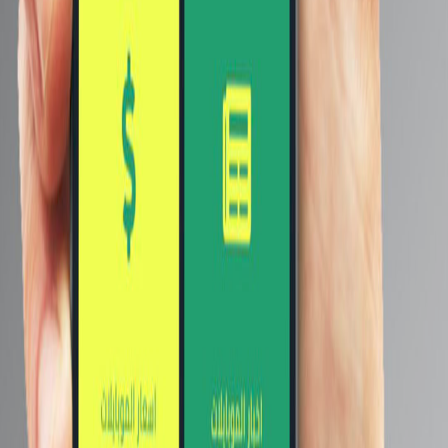
أشهر ماركات الموبايلات
سامسونج
أبل
شاومي
اوبو