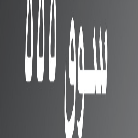
قد يعجبك ايضا
أوبو تطلق الهاتف Oppo Reno
7 Z قريبا بكاميرا ثلاثية وشاحن
33 وات
سامسونج تؤكد على دفع
معالجة قريبة لمشكلة الشاشة
في الهاتف Galaxy S22 Ultra