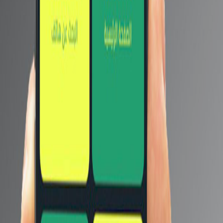
أما بالنسبة إلى Black Shark 5 Pro ، فمن المتوقع أن يأتي
بشاشة AMOLED QHD بحجم 6.8 بوصة مع معدل تحديث 144
هرتز ، وشريحة Snapdragon 8 Gen 1 ، وبطارية 5000 مللي
أمبير مع شحن سريع 120W.