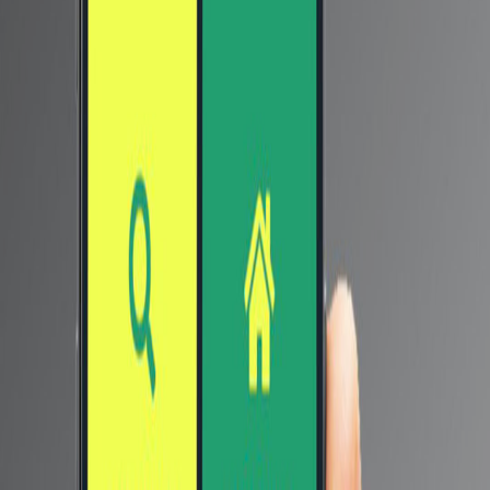
الساعة ، والتي ستدعم الشحن السريع بقوة 120 وات، سيتم
تشغيل الجهاز أيضًا بواسطة معالج Snapdragon 888 Plus.