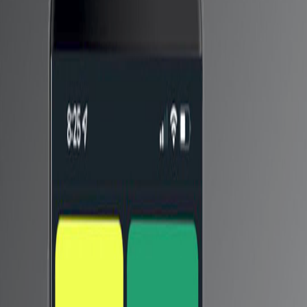
يقال إن Black Shark 5 مزود ببطارية تبلغ 4600 مللي أمبير في