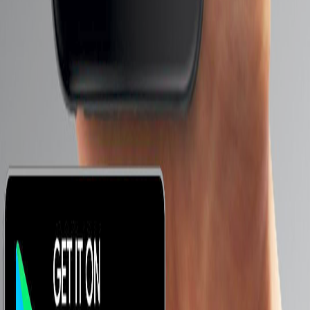
ابحث عن هاتف :
معاك كام ؟