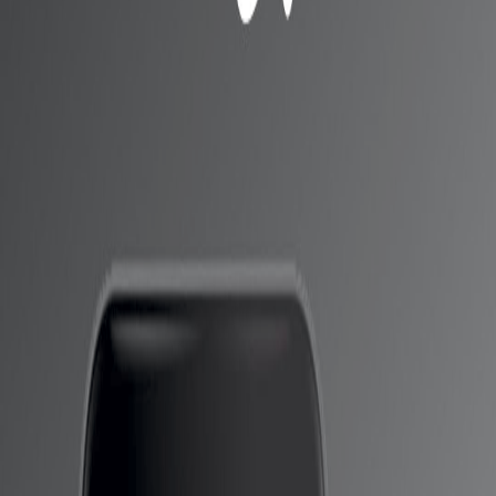
مواصفات هواتف Black Shark 5 و ميعاد
الانطلاق
والآن ، تمت مشاركة بعض المواصفات الرئيسية للإصدار
الرئيسي لـ Black Shark 5 عبر تسريب جديد.
وفقًا للتسريب ، سيحتوي Black Shark 5 على شاشة Samsung
E4 AMOLED التي توفر دقة 1080 بكسل ومعدل تحديث 120
هرتز ومعدل أخذ عينات باللمس 720 هرتز، ولم يكشف التسريب
عن حجم الشاشة بالضبط.