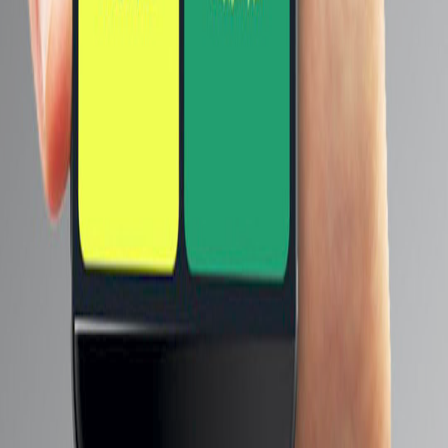
هواوي
ريلمي
هونر
انفينيكس
إضغط هنا لمشاهدة كل الماركات