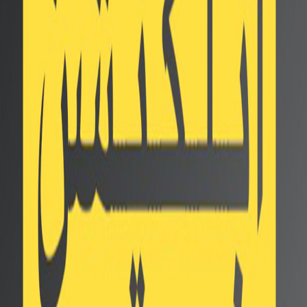
تسريبات تكشف عن مواصفات
مجموعة هواتف Black Shark 5
الخاصة بالألعاب
Twitter
Facebook
Whatsapp
سوق 555 علي الاندرويد
نحن في انتظار إطلاق مجموعة هواتف Black Shark 5 الخاصة
بالألعاب، والتي من المحتمل أن تتضمن الهاتف Black Shark 5
(ذو الاسم الرمزي Katyusha) و Black Shark 5 Pro (الاسم
الرمزي Patriot)، نتناول فيما يلي مواصفات الهواتف.