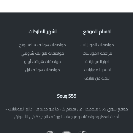
اقسام الموقع
اشهر الماركات
مواصفات الموبايلات
مواصفات هواتف سامسونج
مراجعة الموبايلات
مواصفات هواتف شاومي
اخبار الموبايلات
مواصفات هواتف أوبو
اسعار الموبايلات
مواصفات هواتف آبل
البحث عن هاتف
Souq 555
موقع سوق 555 متخصص في تقديم كل ما هو جديد في عالم الموبايلات -
أحدث اسعار ومواصفات ومراجعات الهواتف الجديدة في الأسواق