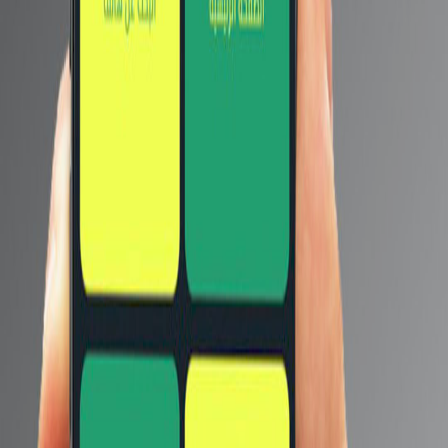
قد يعجبك ايضا
ميزة الـ Reels تصل على منصة
Facebook لأكثر من 150 دولة
الهاتف OnePlus 10 Pro متاح