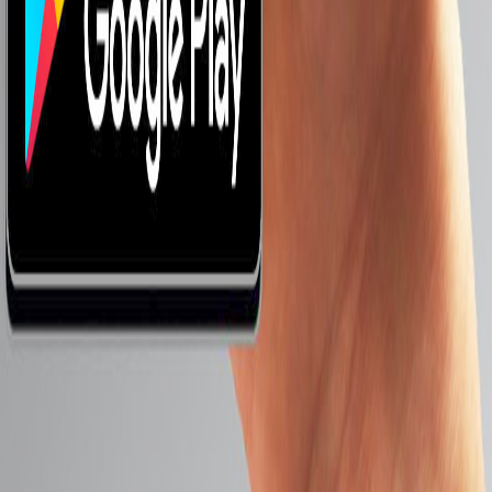
موبايلات من 5000 لـ 8000 جنيه
8000 جنيه فأكثر
أحدث الموبايلات
Oppo K9x
Oppo A11s
Oppo A36