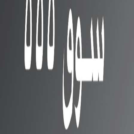
تسريبات توضح تصميم سماعة
Realme Buds Q2s المرتقبة
شركة Oppo تكشف النقاب عن
الهاتف Find X5 بمعالج
Snapdragon 888