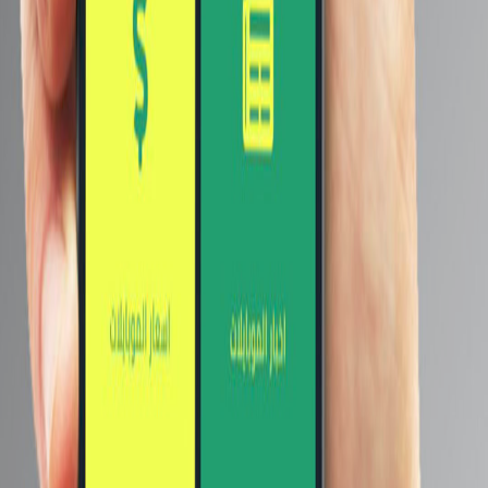
أشهر ماركات الموبايلات
سامسونج
أبل
شاومي
اوبو
هواوي
ريلمي
هونر
انفينيكس
إضغط هنا لمشاهدة كل الماركات