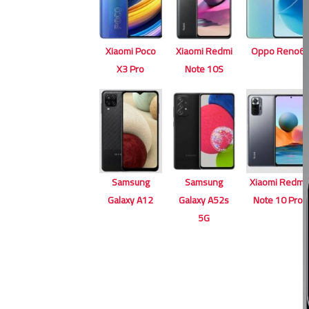
Xiaomi Poco
Xiaomi Redmi
Oppo Reno6
X3 Pro
Note 10S
Samsung
Samsung
Xiaomi Redmi
Galaxy A12
Galaxy A52s
Note 10 Pro
5G