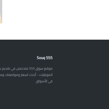
Souq 555
موقع سوق 555 متخصص في تق
الموبايلات - أحدث اسعار ومواصفات ومر
في الأسواق