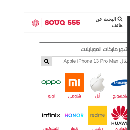
البحث عن
هاتف
أشهر ماركات الموبايلات
سامسونج
أبل
شاومي
اوبو
هواوي
ريلمي
هونر
انفينيكس