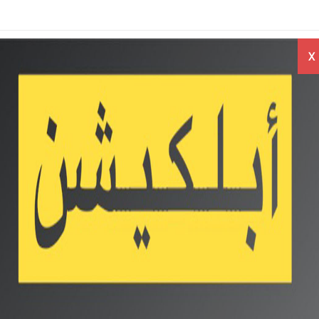
راجعات
اخبار
اسعار
X
بايلات
الموبايلات
الموبايلات
Twit
مقارنة بين هاتف Realme C25 و
Oppo A16