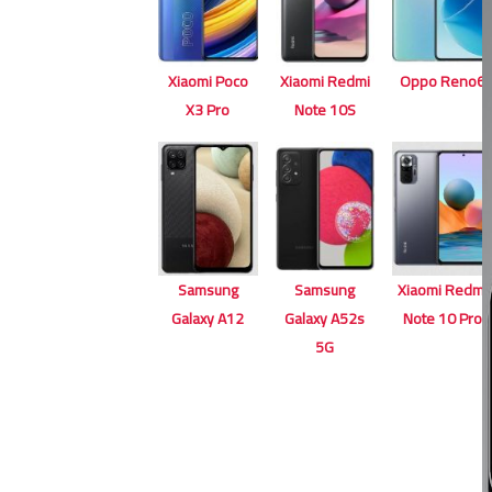
Xiaomi Poco
Xiaomi Redmi
Oppo Reno6
X3 Pro
Note 10S
Samsung
Samsung
Xiaomi Redmi
Galaxy A12
Galaxy A52s
Note 10 Pro
5G