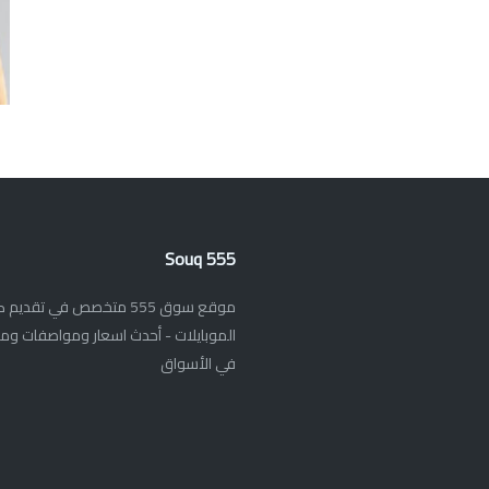
Souq 555
موقع سوق 555 متخصص في تق
الموبايلات - أحدث اسعار ومواصفات ومر
في الأسواق