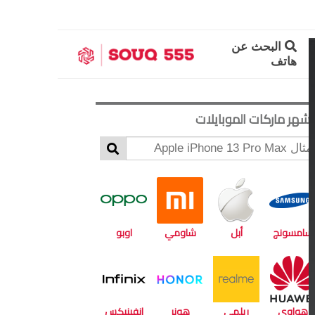
البحث عن
هاتف
أشهر ماركات الموبايلات
سامسونج
أبل
شاومي
اوبو
هواوي
ريلمي
هونر
انفينيكس