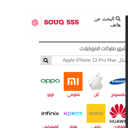
البحث عن
هاتف
أشهر ماركات الموبايلات
سامسونج
أبل
شاومي
اوبو
هواوي
ريلمي
هونر
انفينيكس