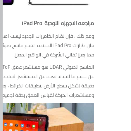
مراجعه الاجهزه اللوحية iPad Pro
ومع ذلك ، فإن نظام الكاميرات الجديد ليست اهم ما
فان طرازات iPad Pro الجديدة تقدم ماسح ضوئي LiDAR للأجهزة ،
مما يعزز تفاني الشركة في الواقع المعزز.
الماسح الضوئي LiDAR هو مستشعر عمق ToF يعمل عن طريق ارتداد الليزر
عن جسم ما لتحديد بعده عن المستشعر. يُستخدم
دقيقة لشكل سطح الأرض لتطبيقات الخرائط ، يعمل
ومستشعرات الحركة لقياس العمق بدقة لجميع أنوا