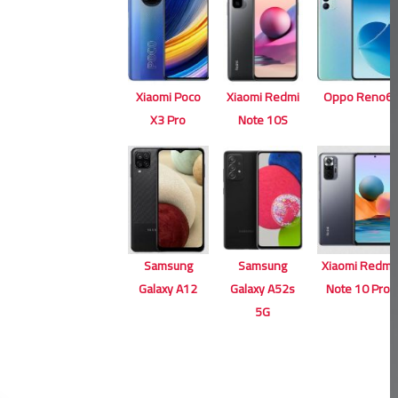
Xiaomi Poco
Xiaomi Redmi
Oppo Reno6
X3 Pro
Note 10S
Samsung
Samsung
Xiaomi Redmi
Galaxy A12
Galaxy A52s
Note 10 Pro
5G