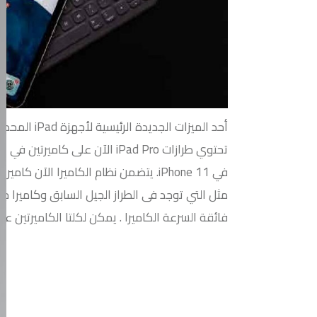
أحد الميزات الجديدة الرئيسية لأجهزة iPad المحدثة هذه هو نظام الكاميرا الجديد.
تحتوي طرازات iPad Pro الآن على كاميرتين في الخلف بنفش الطراز الموجودة
في iPhone 11. يتضمن نظام الكاميرا الآن كاميرا عادية بدقة 12 ميجابكسل f / 1.8
مثل التي توجد فى الطراز الجيل السابق وكاميرا جديدة بدقة 10 ميج
فائقة السرعة الكاميرا . يمكن لكلتا الكاميرتين عمل فيديو بدقة 4K حتى 