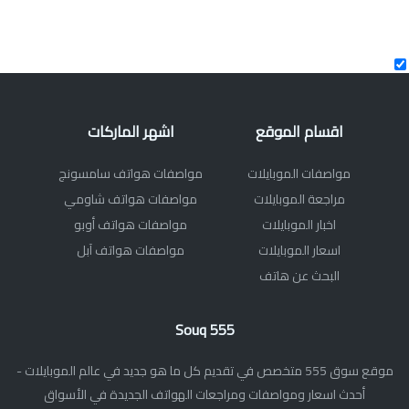
اقسام الموقع
اشهر الماركات
مواصفات الموبايلات
مواصفات هواتف سامسونج
مراجعة الموبايلات
مواصفات هواتف شاومي
اخبار الموبايلات
مواصفات هواتف أوبو
اسعار الموبايلات
مواصفات هواتف آبل
البحث عن هاتف
Souq 555
موقع سوق 555 متخصص في تقديم كل ما هو جديد في عالم الموبايلات -
أحدث اسعار ومواصفات ومراجعات الهواتف الجديدة في الأسواق