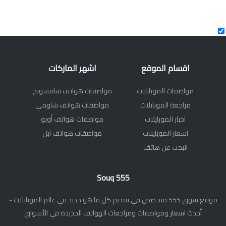
اقسام الموقع
اشهر الماركات
مواصفات الموبايلات
مواصفات هواتف سامسونج
مراجعة الموبايلات
مواصفات هواتف شاومي
اخبار الموبايلات
مواصفات هواتف أوبو
اسعار الموبايلات
مواصفات هواتف آبل
البحث عن هاتف
Souq 555
موقع سوق 555 متخصص في تقديم كل ما هو جديد في عالم الموبايلات -
أحدث اسعار ومواصفات ومراجعات الهواتف الجديدة في الأسواق