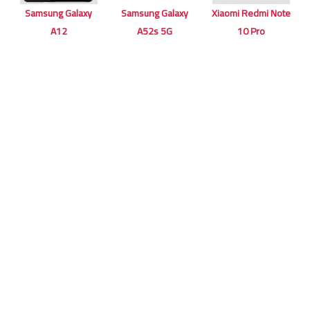
Samsung Galaxy
Samsung Galaxy
Xiaomi Redmi Note
A12
A52s 5G
10 Pro