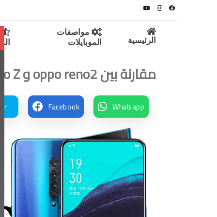
مواصفات
م
الرئيسية
الموبايلات
المو
مقارنة بين oppo reno2 و Oppo Reno Z مع السعر
ter
Facebook
Whatsapp