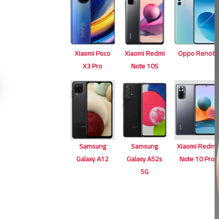
Xiaomi Poco
Xiaomi Redmi
Oppo Reno6
X3 Pro
Note 10S
Samsung
Samsung
Xiaomi Redmi
Galaxy A12
Galaxy A52s
Note 10 Pro
5G