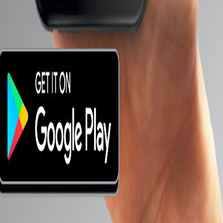
اضغط علي صوره موقع سوق او صوره موقع جوميا لمعرفه احدث اسعار النهاردة للتليفون Oppo
Reno Z