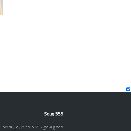
Souq 555
موقع سوق 555 متخصص في تق