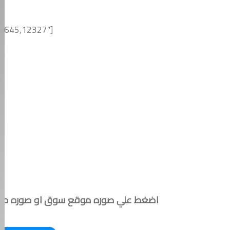
Z
[wpsm_woocharts ids=”12645,12327″]