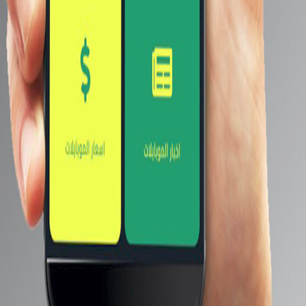
Oppo Reno 
اضغط علي صوره موقع سوق او صوره موقع جوميا لمعرفه احدث اسعار النهاردة للتليفون Oppo
Reno2