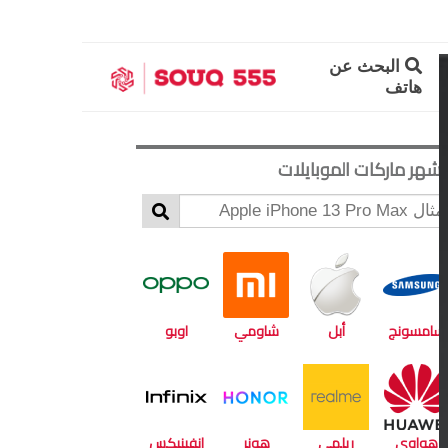
البحث عن
هاتف
أشهر ماركات الموبايلات
سامسونج
أبل
شاومي
اوبو
هواوي
ريلمي
هونر
انفينيكس