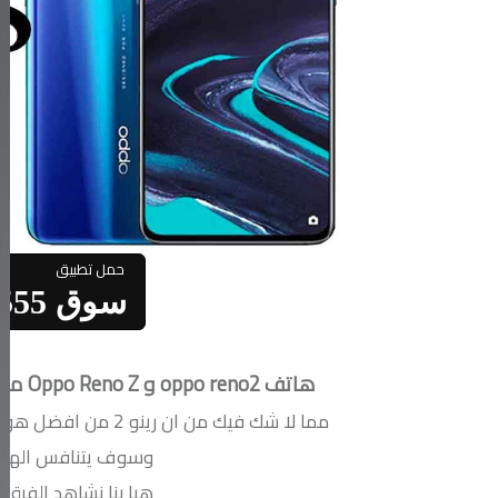
سوق 555 علي الاندرويد
هاتف oppo reno2 و Oppo Reno Z
مقار
مما لا شك فيك من ان
وسوف يتنافس الهات
هيا بنا نشاهد الفرق بين Oppo Reno2 و no Z